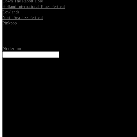
Down The Rabbit Hole
Holland International Blues Festival
Lowlands
North Sea Jazz Festival
Pinkpop
Location
Nederland