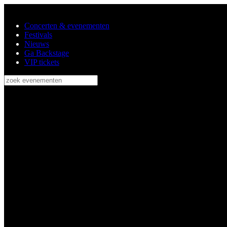
Ga naar de hoofdinhoud
Concerten & evenementen
Festivals
Nieuws
Ga Backstage
VIP tickets
zoek evenementen