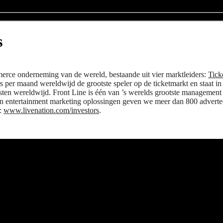
s
merce onderneming van de wereld, bestaande uit vier marktleiders:
Tick
s per maand wereldwijd de grootste speler op de ticketmarkt en staat i
sten wereldwijd. Front Line is één van ’s werelds grootste management b
 van entertainment marketing oplossingen geven we meer dan 800 advert
e:
www.livenation.com/investors
.