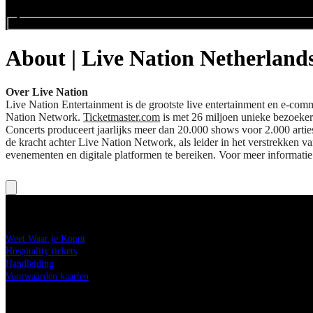
zoek evenementen
About | Live Nation Netherland
Over Live Nation
Live Nation Entertainment is de grootste live entertainment en e-com
Nation Network.
Ticketmaster.com
is met 26 miljoen unieke bezoeker
Concerts produceert jaarlijks meer dan 20.000 shows voor 2.000 artie
de kracht achter Live Nation Network, als leider in het verstrekken
evenementen en digitale platformen te bereiken. Voor meer informati
Kaarten kopen
Weet Waar je Koopt
Hospitality tickets
Handleiding
Voorwaarden kaarten
Live Nation