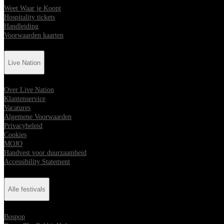
Weet Waar je Koopt
Hospitality tickets
Handleiding
Voorwaarden kaarten
Live Nation
Over Live Nation
Klantenservice
Vacatures
Algemene Voorwaarden
Privacybeleid
Cookies
MOJO
Handvest voor duurzaamheid
Accessibility Statement
Alle festivals
Bospop