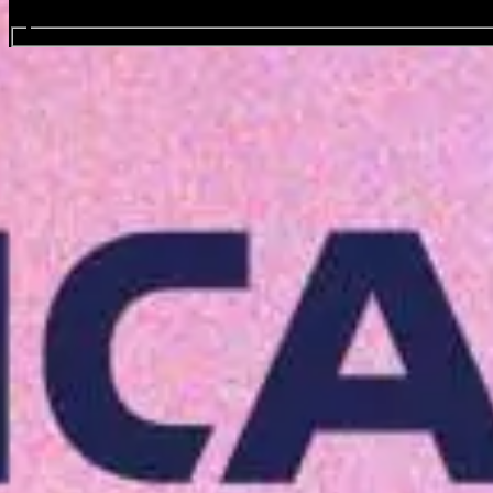
zoek evenementen
BST Hyde Park
Favourite
Evenementen
Share