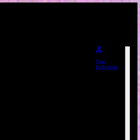
Sign
In/Register