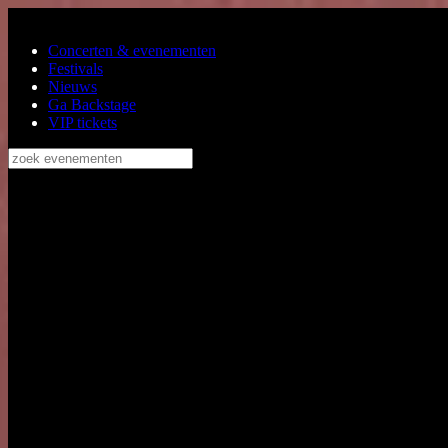
Ga naar de hoofdinhoud
Concerten & evenementen
Festivals
Nieuws
Ga Backstage
VIP tickets
zoek evenementen