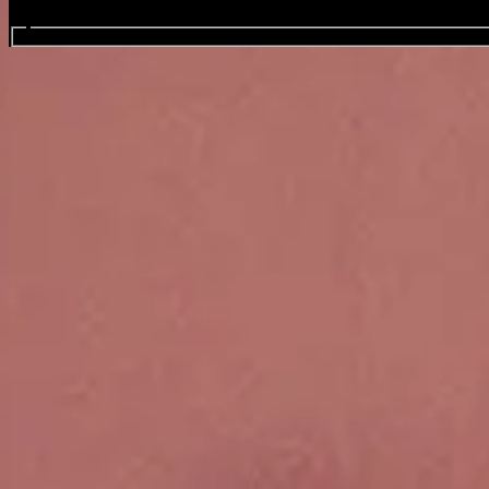
zoek evenementen
Khruangbin
Favourite
Evenementen
Share