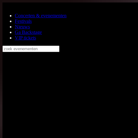
Ga naar de hoofdinhoud
Concerten & evenementen
Festivals
Nieuws
Ga Backstage
VIP tickets
zoek evenementen