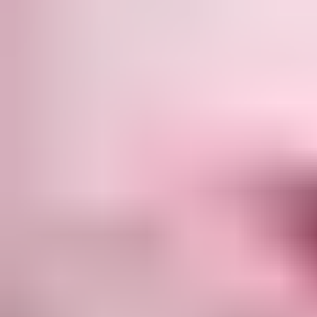
View beabadoobee page