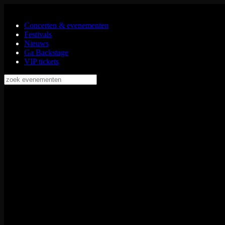
Ga naar de hoofdinhoud
Concerten & evenementen
Festivals
Nieuws
Ga Backstage
VIP tickets
zoek evenementen