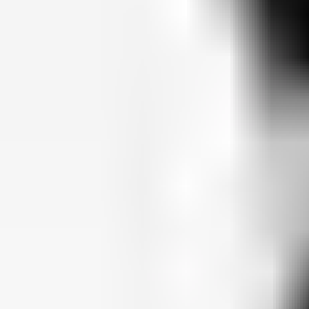
View Diljit Dosanjh page