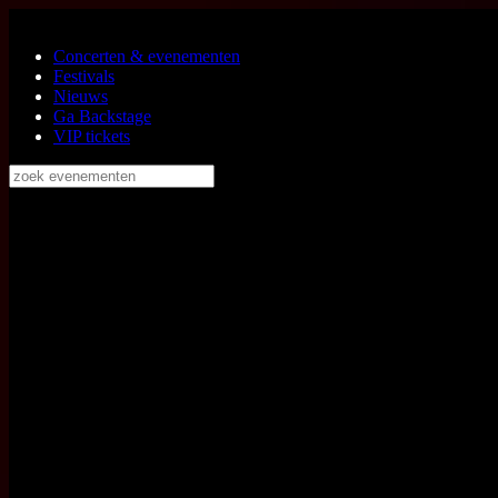
Ga naar de hoofdinhoud
Concerten & evenementen
Festivals
Nieuws
Ga Backstage
VIP tickets
zoek evenementen