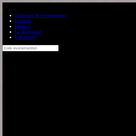
Ga naar de hoofdinhoud
Concerten & evenementen
Festivals
Nieuws
Ga Backstage
VIP tickets
zoek evenementen