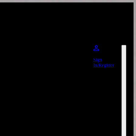
Sign
In/Register