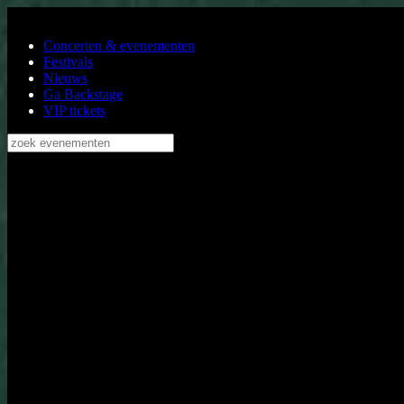
Ga naar de hoofdinhoud
Concerten & evenementen
Festivals
Nieuws
Ga Backstage
VIP tickets
zoek evenementen