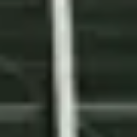
Ahoy-weg 10, Rotterdam, Netherlands, 3084 BA