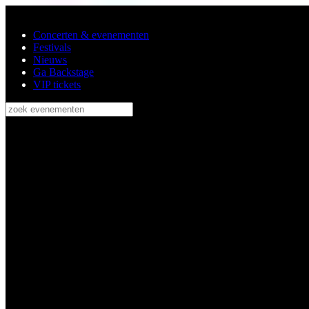
Ga naar de hoofdinhoud
Concerten & evenementen
Festivals
Nieuws
Ga Backstage
VIP tickets
zoek evenementen